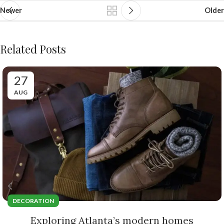
Newer
Older
Related Posts
27
AUG
DECORATION
Exploring Atlanta’s modern homes